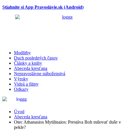
Stiahnite si App Pravoslávie.sk (Android)
Modlitby
Duch posledných časov
Články a knihy
Abeceda kresťana
Nepravoslávne náboženstvá
Výroky
Videá a filmy
Odkazy
Abeceda kresťana
Úvod
Abeceda kresťana
Otec Athanasios Mytilinaios: Prestáva Boh milovať duše v
pekle?