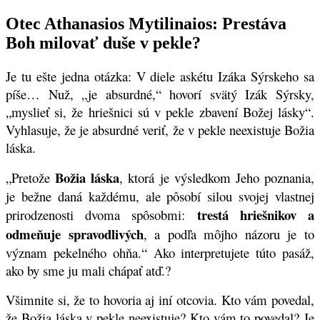
Otec Athanasios Mytilinaios: Prestáva
Boh milovať duše v pekle?
Je tu ešte jedna otázka: V diele askétu Izáka Sýrskeho sa
píše… Nuž, „je absurdné,“ hovorí svätý Izák Sýrsky,
„myslieť si, že hriešnici sú v pekle zbavení Božej lásky“.
Vyhlasuje, že je absurdné veriť, že v pekle neexistuje Božia
láska.
Božia láska
„Pretože
, ktorá je výsledkom Jeho poznania,
je bežne daná každému, ale pôsobí silou svojej vlastnej
trestá hriešnikov a
prirodzenosti dvoma spôsobmi:
odmeňuje spravodlivých
, a podľa môjho názoru je to
význam pekelného ohňa.“ Ako interpretujete túto pasáž,
ako by sme ju mali chápať atď.?
Všimnite si, že to hovoria aj iní otcovia. Kto vám povedal,
že Božia láska v pekle neexistuje? Kto vám to povedal? Je