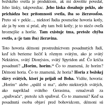
božského svetla je produktom, ak mi dovolíte povedať,
Jeho láska dosahuje peklo, ale
Jeho lásky, takpovediac.
prichádza bez prítomnosti svetla, iba so žieravosťou.
Preto sú v pekle..., niektorí ľudia posmešne hovoria kotly,
ale ja by som si prial, aby tam boli kotly; je to niečo oveľa
Tam existuje tma, pretože chýba
hroznejšie a horšie.
svetlo, a (je tam iba) žieravina.
Toto hovoria démoni prostredníctvom posadnutých ľudí,
keď ich berieme liečiť k rôznym svätým, ako je svätý
Nektários, svätý Dionýsios, svätý Spyridon atď. Čo kričia
„Horím, horím.“
posadnutí?
Čo to znamená, že horím?
Horia z božskej
Démoni horia. Čo to znamená, že horia?
slávy svätých, ktorí ju prijali od Boha.
Vidíte, hovoria:
„Horím“ alebo „spálil si ma“, alebo niektorých svätých,
ako napríklad svätého Gerasima, označovali za
„spaľovača“, pretože ich spaľoval. Čo to znamená? Keď sa
posadnutá osoba objaví pred bohovidcom, démoni sú