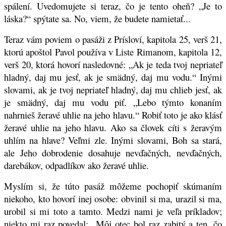
spálení. Uvedomujete si teraz, čo je tento oheň? „Je to
láska?“ spýtate sa. No, viem, že budete namietať...
Teraz vám poviem o pasáži z Prísloví, kapitola 25, verš 21,
ktorú apoštol Pavol používa v Liste Rimanom, kapitola 12,
verš 20, ktorá hovorí nasledovné: „Ak je teda tvoj nepriateľ
hladný, daj mu jesť, ak je smädný, daj mu vodu.“ Inými
slovami, ak je tvoj nepriateľ hladný, daj mu chlieb jesť, ak
je smädný, daj mu vodu piť. „Lebo týmto konaním
nahrnieš žeravé uhlie na jeho hlavu.“ Robiť toto je ako klásť
žeravé uhlie na jeho hlavu. Ako sa človek cíti s žeravým
uhlím na hlave? Veľmi zle. Inými slovami, Boh sa stará,
ale Jeho dobrodenie dosahuje nevďačných, nevďačných,
darebákov, odpadlíkov ako žeravé uhlie.
Myslím si, že túto pasáž môžeme pochopiť skúmaním
niekoho, kto hovorí inej osobe: obvinil si ma, urazil si ma,
urobil si mi toto a tamto. Medzi nami je veľa príkladov;
niekto mi raz povedal: „Môj otec bol raz zabitý a ten, čo