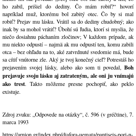
ho zabil, prišiel do dediny. Čo mám robiť?“ hovorí
napríklad muž, ktorému bol zabitý otec. Čo by si mal
robiť? Prejav mu lásku. Vrátil sa do dediny chudobný; ako
inak by sa mohol vrátiť? Úbohí sú ľudia, ktorí si myslia, že
niečo dosiahnu páchaním zločinov; V každom prípade, ak
mu niekto odpustí – najmä ak mu odpustí ten, komu zabili
otca – bez ohľadu na to, aké zatvrdnuté svedomie má, bude
sa cítiť vnútorne zle. Aký je tvoj konečný cieľ? Potrestáš ho
Boh
prejavením svojej lásky, alebo ako som ti povedal,
prejavuje svoju lásku aj zatrateným, ale oni ju vnímajú
ako trest
. Takto môžeme presne pochopiť, ako peklo
existuje.
Zdroj zvuku: „Odpovede na otázky“, č. 596 (v gréčtine), 7.
marca 1993
https://arnion.gr/index.php/diafora-uemata/pantiseis-pori-n-