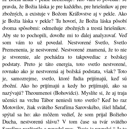
pravda, že Božia láska je pre každého, pre hriešnikov aj pre
zbožných, a existuje v Božom Kráľovstve aj v pekle. Ako
je Božia láska v pekle? Tu hovorí, že Božia láska pôsobí
dvoma spôsobmi: odmeňuje zbožných a trestá hriešnikov.
Aby ste to pochopili, dovoľte mi to ďalej analyzovať. Veď
som vám to už povedal. Nestvorené Svetlo, Svetlo
Premenenia, je nestvorené. Nestvorené znamená, že to nie
je stvorenie, ale pochádza to takpovediac z božskej
podstaty. Preto je táto energia, toto svetlo nestvorené,
rovnako ako je nestvorená aj božská podstata, však? Toto
je, samozrejme, svetlo, ktoré ľudia prijímajú, keď sú
zbožní. Ako ho prijímajú a kedy ho prijímajú, ako sa
nazývajú? Theoumenoi (Bohovidci). Myslíte si, že aj traja
učeníci na vrchu Tábor neniesli toto svetlo? Keď ho raz
Motovilov, žiak svätého Serafíma Sarovského, išiel hľadať,
spýtal sa ho: ako môžem vedieť, že som prijal Božieho
Ducha, nestvorenú slávu? V tom čase sa tvár svätého
Serafíma rozžiarila a povedal mu: „Tvoja je rovnaká.“ Je to