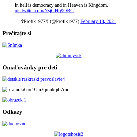
In hell is democracy and in Heaven is Kingdom.
pic.twitter.com/NsjGHq9OBC
— ☦Profik1977☦ (@Profik1977)
February 18, 2021
Prečítajte si
Omaľovánky pre deti
Odkazy