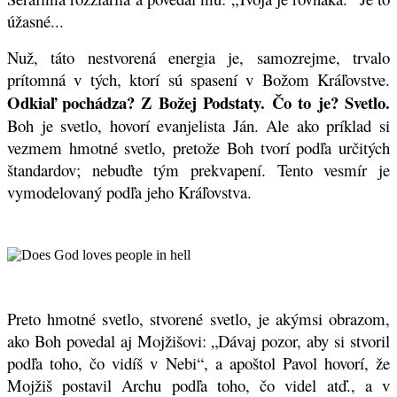
úžasné...
Nuž, táto nestvorená energia je, samozrejme, trvalo
prítomná v tých, ktorí sú spasení v Božom Kráľovstve.
Odkiaľ pochádza? Z Božej Podstaty. Čo to je? Svetlo.
Boh je svetlo, hovorí evanjelista Ján. Ale ako príklad si
vezmem hmotné svetlo, pretože Boh tvorí podľa určitých
štandardov; nebuďte tým prekvapení. Tento vesmír je
vymodelovaný podľa jeho Kráľovstva.
Preto hmotné svetlo, stvorené svetlo, je akýmsi obrazom,
ako Boh povedal aj Mojžišovi: „Dávaj pozor, aby si stvoril
podľa toho, čo vidíš v Nebi“, a apoštol Pavol hovorí, že
Mojžiš postavil Archu podľa toho, čo videl atď., a v