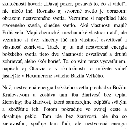
skutočnosti hovorí: „Dávaj pozor, postavíš to, čo si videl“,
nie niečo iné. Rovnako aj stvorené svetlo je obrazom:
obrazom nestvoreného svetla. Vezmime si napríklad lúče
stvoreného svetla, slnečné svetlo. Aké vlastnosti majú?
Príliš veľa. Majú chemické, mechanické vlastnosti atď., ale
vezmime si dve: slnečný lúč má vlastnosť osvetľovať a
vlastnosť zohrievať. Takže aj tu má nestvorená energia
božského svetla tieto dve vlastnosti: osvetľovať a druhú
zohrievať, alebo skôr horieť. To, čo vám teraz vysvetľujem,
napísali aj Otcovia a v skutočnosti to môžete vidieť
jasnejšie v Hexamerone svätého Bazila Veľkého.
Nuž, nestvorená energia božského svetla prechádza Božím
Kráľovstvom a zostáva tam iba žiarivosť bez tepla,
žieraviny; iba žiarivosť, ktorá samozrejme odpúšťa svätým
a zbožšťuje ich. Potom pokračuje vo svojej ceste a
dosahuje peklo. Tam ide bez žiarivosti, ale iba so
žieravosťou, spaľuje tam ľudí, ale nestvorená energia