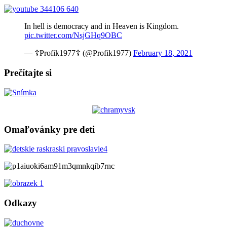
In hell is democracy and in Heaven is Kingdom.
pic.twitter.com/NsjGHq9OBC
— ☦Profik1977☦ (@Profik1977)
February 18, 2021
Prečítajte si
Omaľovánky pre deti
Odkazy