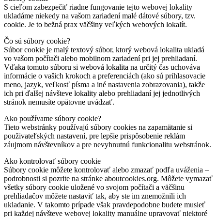
S cieľom zabezpečiť riadne fungovanie tejto webovej lokality
ukladáme niekedy na vašom zariadení malé dátové súbory, tzv.
cookie. Je to bežná prax väčšiny veľkých webových lokalít.
Čo sú súbory cookie?
Súbor cookie je malý textový súbor, ktorý webová lokalita ukladá
vo vašom počítači alebo mobilnom zariadení pri jej prehliadaní.
Vďaka tomuto súboru si webová lokalita na určitý čas uchováva
informácie o vašich krokoch a preferenciách (ako sú prihlasovacie
meno, jazyk, veľkosť písma a iné nastavenia zobrazovania), takže
ich pri ďalšej návšteve lokality alebo prehliadaní jej jednotlivých
stránok nemusíte opätovne uvádzať.
Ako používame súbory cookie?
Tieto webstránky používajú súbory cookies na zapamätanie si
použivateľských nastavení, pre lepšie prispôsobenie reklám
záujmom návštevníkov a pre nevyhnutnú funkcionalitu webstránok.
Ako kontrolovať súbory cookie
Súbory cookie môžete kontrolovať alebo zmazať podľa uváženia –
podrobnosti si pozrite na stránke aboutcookies.org. Môžete vymazať
všetky súbory cookie uložené vo svojom počítači a väčšinu
prehliadačov môžete nastaviť tak, aby ste im znemožnili ich
ukladanie. V takomto prípade však pravdepodobne budete musieť
pri každej návšteve webovej lokality manuálne upravovať niektoré