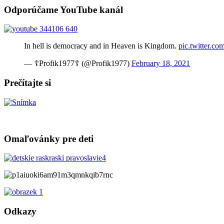
Odporúčame YouTube kanál
In hell is democracy and in Heaven is Kingdom.
pic.twitter.
— ☦Profik1977☦ (@Profik1977)
February 18, 2021
Prečítajte si
Omaľovánky pre deti
Odkazy