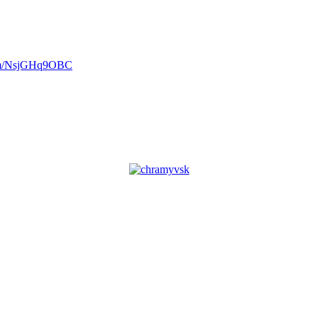
com/NsjGHq9OBC