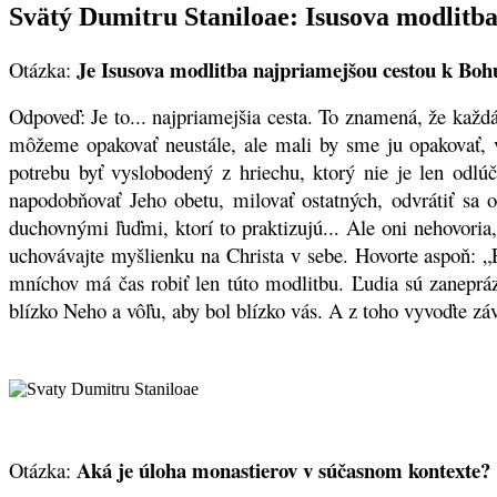
Svätý Dumitru Staniloae: Isusova modlitb
Je Isusova modlitba najpriamejšou cestou k Boh
Otázka:
Odpoveď: Je to... najpriamejšia cesta. To znamená, že každá
môžeme opakovať neustále, ale mali by sme ju opakovať, 
potrebu byť vyslobodený z hriechu, ktorý nie je len odl
napodobňovať Jeho obetu, milovať ostatných, odvrátiť sa 
duchovnými ľuďmi, ktorí to praktizujú... Ale oni nehovoria,
uchovávajte myšlienku na Christa v sebe. Hovorte aspoň: „P
mníchov má čas robiť len túto modlitbu. Ľudia sú zanepr
blízko Neho a vôľu, aby bol blízko vás. A z toho vyvoďte zá
Aká je úloha monastierov v súčasnom kontexte?
Otázka: