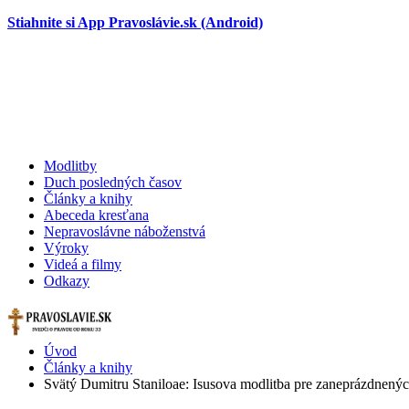
Stiahnite si App Pravoslávie.sk (Android)
Modlitby
Duch posledných časov
Články a knihy
Abeceda kresťana
Nepravoslávne náboženstvá
Výroky
Videá a filmy
Odkazy
Úvod
Články a knihy
Svätý Dumitru Staniloae: Isusova modlitba pre zaneprázdnenýc