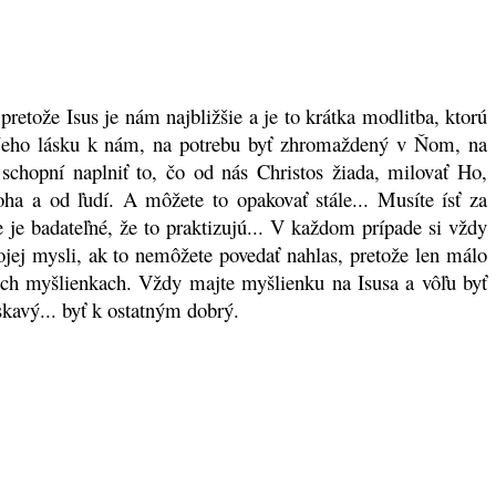
retože Isus je nám najbližšie a je to krátka modlitba, ktorú
 Jeho lásku k nám, na potrebu byť zhromaždený v Ňom, na
chopní naplniť to, čo od nás Christos žiada, milovať Ho,
ha a od ľudí. A môžete to opakovať stále... Musíte ísť za
e je badateľné, že to praktizujú... V každom prípade si vždy
ojej mysli, ak to nemôžete povedať nahlas, pretože len málo
ch myšlienkach. Vždy majte myšlienku na Isusa a vôľu byť
skavý... byť k ostatným dobrý.