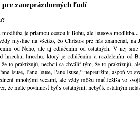
a pre zaneprázdnených ľudí
u?
 modlitba je priamou cestou k Bohu, ale Isusova modlitba... p
vždy mysliac na všetko, čo Christos pre nás znamenal, na
účením od Neho, ale aj odlúčením od ostatných. V nej sme s
od hriechu, hriechu, ktorý je odlúčením a rozdelením od Bo
 že to praktizujú, nechcú sa chváliť tým, že to praktizujú, al
ane Isuse, Pane Isuse, Pane Isuse,“ nepretržite, aspoň vo sv
ázdnení mnohými vecami, ale vždy môžu mať Ježiša vo svoji
ver, že máte povinnosť byť s ostatnými, nebyť k ostatným nelá