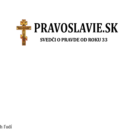
Články a knihy
h ľudí