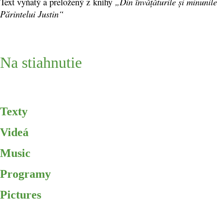
Text vyňatý a preložený z knihy
„Din învățăturile și minunil
Părintelui Justin“
Na stiahnutie
Texty
Videá
Music
Programy
Pictures