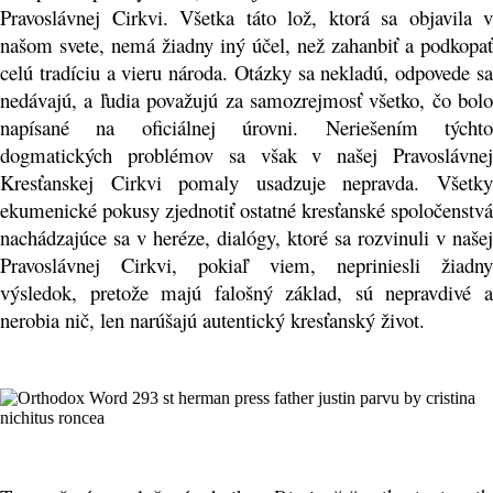
Pravoslávnej Cirkvi. Všetka táto lož, ktorá sa objavila v
našom svete, nemá žiadny iný účel, než zahanbiť a podkopať
celú tradíciu a vieru národa. Otázky sa nekladú, odpovede sa
nedávajú, a ľudia považujú za samozrejmosť všetko, čo bolo
napísané na oficiálnej úrovni. Neriešením týchto
dogmatických problémov sa však v našej Pravoslávnej
Kresťanskej Cirkvi pomaly usadzuje nepravda. Všetky
ekumenické pokusy zjednotiť ostatné kresťanské spoločenstvá
nachádzajúce sa v heréze, dialógy, ktoré sa rozvinuli v našej
Pravoslávnej Cirkvi, pokiaľ viem, nepriniesli žiadny
výsledok, pretože majú falošný základ, sú nepravdivé a
nerobia nič, len narúšajú autentický kresťanský život.