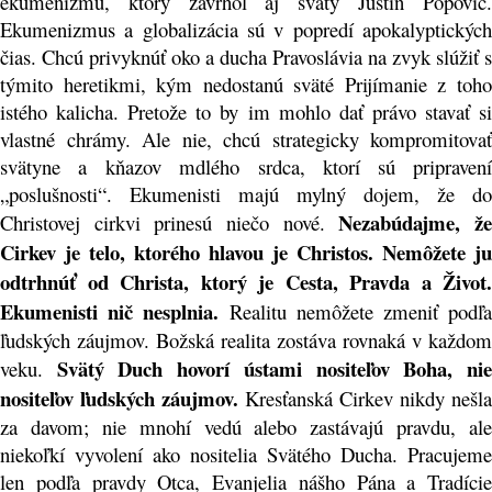
ekumenizmu, ktorý zavrhol aj svätý Justín Popovič.
Ekumenizmus a globalizácia sú v popredí apokalyptických
čias. Chcú privyknúť oko a ducha Pravoslávia na zvyk slúžiť s
týmito heretikmi, kým nedostanú sväté Prijímanie z toho
istého kalicha. Pretože to by im mohlo dať právo stavať si
vlastné chrámy. Ale nie, chcú strategicky kompromitovať
svätyne a kňazov mdlého srdca, ktorí sú pripravení
„poslušnosti“. Ekumenisti majú mylný dojem, že do
Nezabúdajme, ž
Christovej cirkvi prinesú niečo nové.
Cirkev je telo, ktorého hlavou je Christos. Nemôžete ju
odtrhnúť od Christa, ktorý je Cesta, Pravda a Život.
Ekumenisti nič nesplnia.
Realitu nemôžete zmeniť podľ
ľudských záujmov. Božská realita zostáva rovnaká v každom
Svätý Duch hovorí ústami nositeľov Boha, ni
veku.
nositeľov ľudských záujmov.
Kresťanská Cirkev nikdy nešla
za davom; nie mnohí vedú alebo zastávajú pravdu, ale
niekoľkí vyvolení ako nositelia Svätého Ducha. Pracujeme
len podľa pravdy Otca, Evanjelia nášho Pána a Tradície