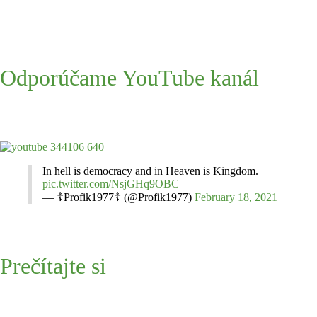
Odporúčame YouTube kanál
In hell is democracy and in Heaven is Kingdom.
pic.twitter.com/NsjGHq9OBC
— ☦Profik1977☦ (@Profik1977)
February 18, 2021
Prečítajte si