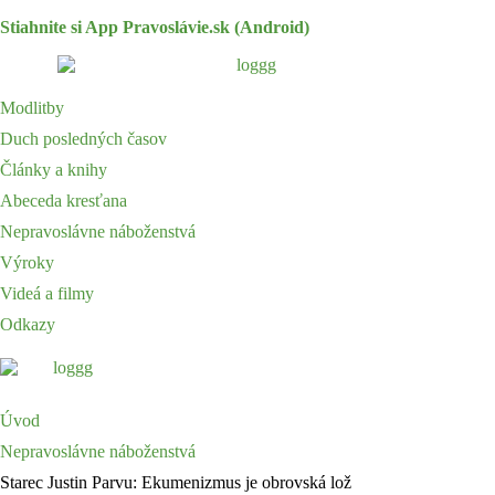
Stiahnite si App Pravoslávie.sk (Android)
Modlitby
Duch posledných časov
Články a knihy
Abeceda kresťana
Nepravoslávne náboženstvá
Výroky
Videá a filmy
Odkazy
Nepravoslávne náboženstvá
Úvod
Nepravoslávne náboženstvá
Starec Justin Parvu: Ekumenizmus je obrovská lož