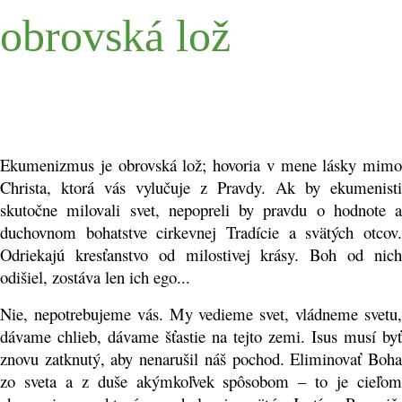
obrovská lož
Ekumenizmus je obrovská lož; hovoria v mene lásky mimo
Christa, ktorá vás vylučuje z Pravdy. Ak by ekumenisti
skutočne milovali svet, nepopreli by pravdu o hodnote a
duchovnom bohatstve cirkevnej Tradície a svätých otcov.
Odriekajú kresťanstvo od milostivej krásy. Boh od nich
odišiel, zostáva len ich ego...
Nie, nepotrebujeme vás. My vedieme svet, vládneme svetu,
dávame chlieb, dávame šťastie na tejto zemi. Isus musí byť
znovu zatknutý, aby nenarušil náš pochod. Eliminovať Boha
zo sveta a z duše akýmkoľvek spôsobom – to je cieľom