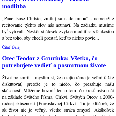
modlitba
„Pane Isuse Christe, zmiluj sa nado mnou“ - nepretržité
recitovanie týchto slov nás neunaví. Na začiatku musíme
byť vytrvalí. Neskôr si človek zvykne modliť sa s ľahkosťou
a bez toho, aby chceli prestať, keď to niekto povie...
Čítať Ďalej
Otec Teodor z Gruzínka: Všetko, čo
potrebujete vedieť o posmrtnom živote
Život po smrti – myslím si, že o tejto téme je veľmi ťažké
diskutovať, pretože je to niečo, čo presahuje našu
skúsenosť. Môžeme hovoriť len o tom, čo kresťanstvo učí
na základe Svätého Písma, Cirkvi, Svätých Otcov a 2000-
ročnej skúsenosti [Pravoslávnej Cirkvi]. Tu je kľúčové, že
ak život nie je večný, všetko stráca zmysel. Akákoľvek