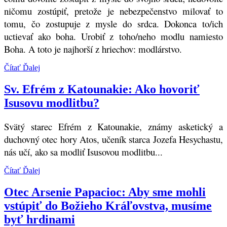
ničomu zostúpiť, pretože je nebezpečenstvo milovať to
tomu, čo zostupuje z mysle do srdca. Dokonca to/ich
uctievať ako boha. Urobiť z toho/neho modlu namiesto
Boha. A toto je najhorší z hriechov: modlárstvo.
Čítať Ďalej
Sv. Efrém z Katounakie: Ako hovoriť
Isusovu modlitbu?
Svätý starec Efrém z Katounakie, známy asketický a
duchovný otec hory Atos, učeník starca Jozefa Hesychastu,
nás učí, ako sa modliť Isusovou modlitbu...
Čítať Ďalej
Otec Arsenie Papacioc: Aby sme mohli
vstúpiť do Božieho Kráľovstva, musíme
byť hrdinami