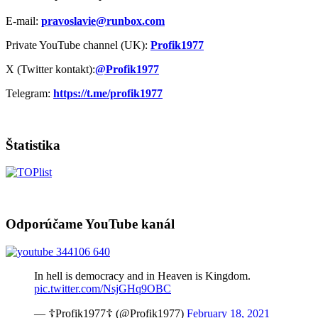
E-mail:
pravoslavie@runbox.com
Private YouTube channel (UK):
Profik1977
X (Twitter kontakt):
@Profik1977
Telegram:
https://t.me/profik1977
Štatistika
Odporúčame YouTube kanál
In hell is democracy and in Heaven is Kingdom.
pic.twitter.com/NsjGHq9OBC
— ☦Profik1977☦ (@Profik1977)
February 18, 2021